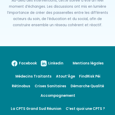
Au-delà des interventions, cette soirée a été un réel
moment d’échanges. Les discussions ont mis en lumière
l’importance de créer des passerelles entre les différents
acteurs du soin, de l’éducation et du social, afin de
construire ensemble un réseau cohérent et réactif.
Facebook
Linkedin
Mentions légales
Médecins Traitants
Atout’Âge
FindRisk Péi
Rétinobus
Crises Sanitaires
Démarche Qualité
Accompagnement
La CPTS Grand Sud Réunion
C’est quoi une CPTS ?